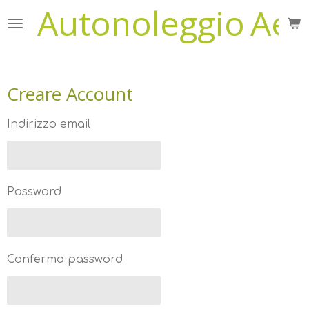
Autonoleggio
Aer
Vai
al
contenuto
principale
Creare Account
Indirizzo email
Password
Conferma password