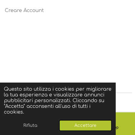
Creare Account
Questo sito utilizza i cookies per migliorare
la tua esperienza e visualizzare annunci
pubblicitari personalizzati. Cliccando su
© 2025 Lucky’s group srl p.i. 04655190652
"Accetta" acconsenti all'uso di tutti i
cookies.
Rifiuta
Accettare
Email
Mappa
WhatsApp