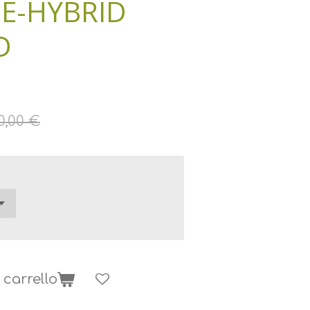
 E-HYBRID
D
0,00 €
 carrello