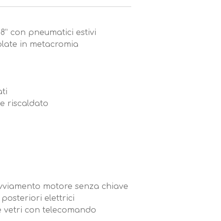
18” con pneumatici estivi
 plate in metacromia
ati
le riscaldato
avviamento motore senza chiave
 posteriori elettrici
 vetri con telecomando