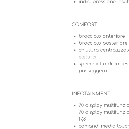
indic. pressione insu
COMFORT
bracciolo anteriore
bracciolo posteriore
chiusura centralizzata 
elettrici
specchietto di corte
passeggero
INFOTAINMENT
7,0 display multifunzi
7,0 display multifunz
17,8
comandi media touc