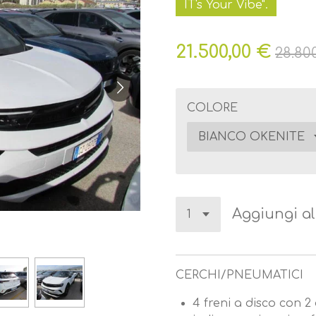
IT's Your Vibe".
21.500,00 €
28.80
COLORE
Aggiungi al
CERCHI/PNEUMATICI
4 freni a disco con 2 