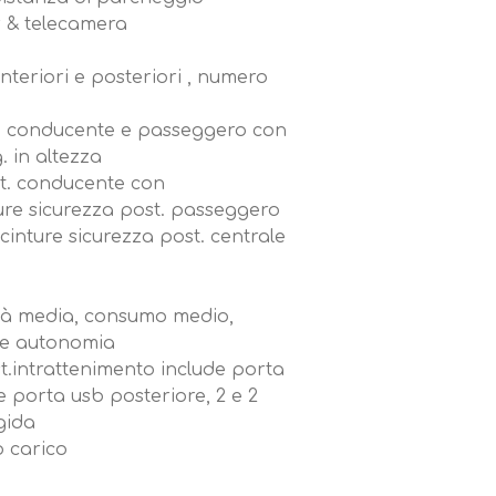
r & telecamera
 anteriori e posteriori , numero
t. conducente e passeggero con
. in altezza
st. conducente con
ture sicurezza post. passeggero
cinture sicurezza post. centrale
tà media, consumo medio,
 e autonomia
st.intrattenimento include porta
e porta usb posteriore, 2 e 2
gida
io carico