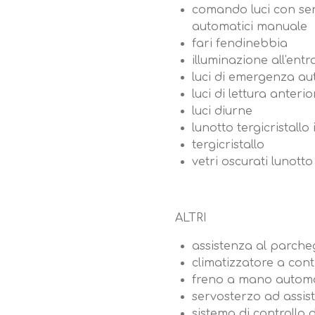
comando luci con sen
automatici manuale
fari fendinebbia
illuminazione all'entr
luci di emergenza a
luci di lettura anterio
luci diurne
lunotto tergicristallo
tergicristallo
vetri oscurati lunotto
ALTRI
assistenza al parche
climatizzatore a con
freno a mano autom
servosterzo ad assist
sistema di controllo