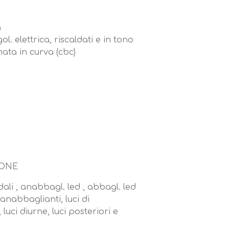
à
ol. elettrica, riscaldati e in tono
nata in curva (cbc)
IONE
idali , anabbagl. led , abbagl. led
anabbaglianti, luci di
 luci diurne, luci posteriori e