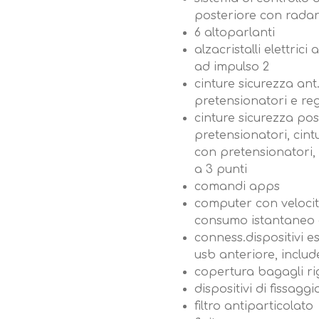
posteriore con rada
6 altoparlanti
alzacristalli elettrici
ad impulso 2
cinture sicurezza an
pretensionatori e reg
cinture sicurezza po
pretensionatori, cin
con pretensionatori, 
a 3 punti
comandi apps
computer con veloci
consumo istantaneo
conness.dispositivi e
usb anteriore, includ
copertura bagagli ri
dispositivi di fissagg
filtro antiparticolato