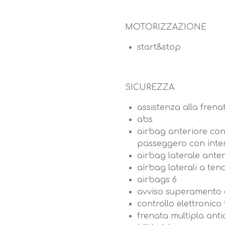
MOTORIZZAZIONE
start&stop
SICUREZZA
assistenza alla fren
abs
airbag anteriore con
passeggero con inter
airbag laterale anter
airbag laterali a ten
airbags 6
avviso superamento c
controllo elettronico
frenata multipla antic