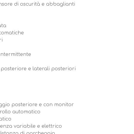
sore di oscurità e abbaglianti
ata
utomatiche
ri
 intermittente
 posteriore e laterali posteriori
ggio posteriore e con monitor
trollo automatico
atico
enza variabile e elettrico
 distanza di parcheggio