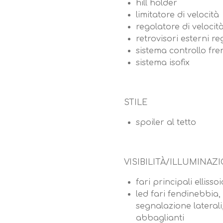
hill holder
limitatore di velocità
regolatore di velocit
retrovisori esterni reg
sistema controllo fre
sistema isofix
STILE
spoiler al tetto
VISIBILITÀ/ILLUMINAZ
fari principali ellisso
led fari fendinebbia, 
segnalazione laterali,
abbaglianti