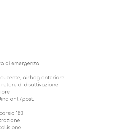
ata di emergenza
ducente, airbag anteriore
rutore di disattivazione
iore
dina ant./post.
orsia 180
 trazione
ollisione