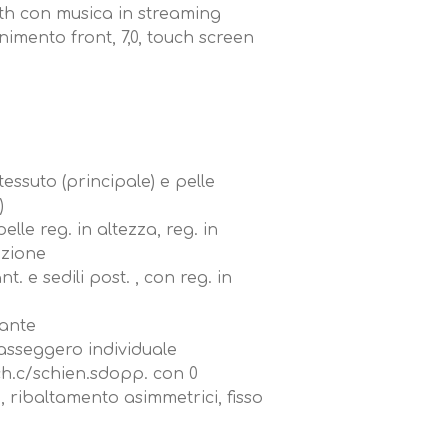
th con musica in streaming
imento front, 7,0, touch screen
 tessuto (principale) e pelle
)
elle reg. in altezza, reg. in
nzione
t. e sedili post. , con reg. in
lante
asseggero individuale
ch.c/schien.sdopp. con 0
e, ribaltamento asimmetrici, fisso