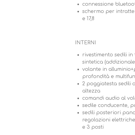
connessione bluetoo
schermo per intratten
e 17,8
INTERNI
rivestimento sedili in
sintetica (addizionale
volante in alluminio+p
profondità e multifu
2 poggiatesta sedili an
altezza
comandi audio al vo
sedile conducente, p
sedili posteriori pan
regolazioni elettrich
e 3 posti